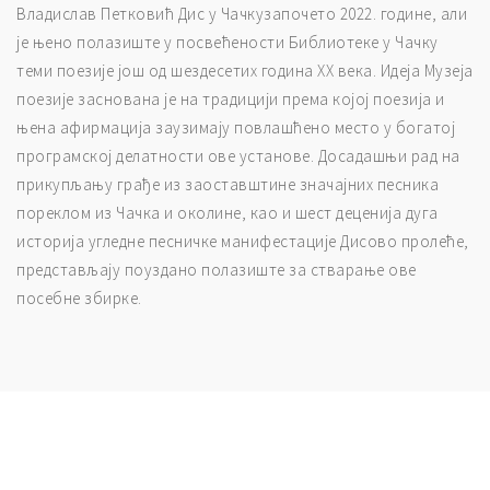
Владислав Петковић Дис у Чачкузапочето 2022. године, али
је њено полазиште у посвећености Библиотеке у Чачку
теми поезије још од шездесетих година XX века. Идеја Музеја
поезије заснована је на традицији према којој поезија и
њена афирмација заузимају повлашћено место у богатој
програмској делатности ове установе. Досадашњи рад на
прикупљању грађе из заоставштине значајних песника
пореклом из Чачка и околине, као и шест деценија дуга
историја угледне песничке манифестације Дисово пролеће,
представљају поуздано полазиште за стварање ове
посебне збирке.