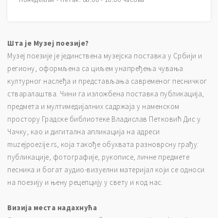
и
л
и
ц
Шта је Музеј поезије?
а
Музеј поезије је јединствена музејска поставка у Србији и
региону, оформљена са циљем унапређења чувања
културног наслеђа и представљања савременог песничког
стваралаштва. Чини га изложбена поставка публикација,
предмета и мултимедијалних садржаја у наменском
простору Градске библиотеке Владислав Петковић Дис у
Чачку, као и дигитална апликација на адреси
muzejpoezije.rs, која такође обухвата разноврсну грађу:
публикације, фотографије, рукописе, личне предмете
песника и богат аудио-визуелни материјал који се односи
на поезију и њену рецепцију у свету и код нас.
Визија места надахнућа