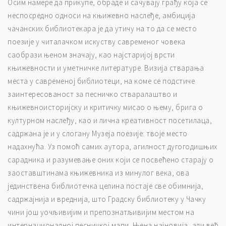
Осим намере да прикупе, обраде и сачувају грађу која се
неспосредно односи на књижевно наслеђе, амбиција
чачанских библиотекара је да утичу на то да се место
поезије у читалачком искуству савременог човека
саобрази њеном значају, као најстаријој врсти
књижевности и уметничке литературе. Визија стварања
места у савременој библиотеци, на коме се подстиче
заинтересованост за песничко стваралаштво и
књижевноисторијску и критичку мисао о њему, брига о
културном наслеђу, као и лична креативност посетилаца,
садржана је и у слогану Музеја поезије: твоје место
надахнућа. Уз помоћ самих аутора, агилност дугогодишњих
сарадника и разумевање оних који се посвећено старају о
заоставштинама књижевника из минулог века, ова
јединствена библиотечка целина постаје све обимнија,
садржајнија и вреднија, што Градску библиотеку у Чачку
чини још уочљивијим и препознатљивијим местом на
интернационалној песничкој мапи. Њена најновија, али већ