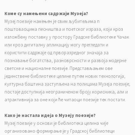
Коме су намењени садржаји Музеја?
Музеј поезије намењен је свим љубитељима п
поштоваоцима песништва и поетског израза, који кроз
изложбену поставку у простору Градске библиотеке Чачак
или кроз дигиталну апликацију могу прегледати и
користити садржаје од прворазредног значаја за
познавање богатства, разноврсности и развоја модерне
светске и националне поезије. Представљањем ове
јединствене библиотеке целине путем нових технологија,
културна баштина заступљена на полицама Музеја поезије,
постаје доступнија неограниченом броју корисника, али и
атрактивнија за оне који ће читаоци поезије тек постати.
Како је настала идеја о Музеју поезије?
Музеј поезијe у основи je библиотека целина чије
организовано формирање је у Градској библиотеци