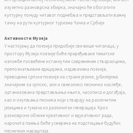
изузетно разноврсна збирка, значајно ће обогатити
културну понуду читавог поднебља и представљати важну
тачку на рути културног туризма Чачка и Србије.
Активности Музеја
У настојању да поезија придобије све више читалаца, у
простору Музеја поезије биће приређиване тематске
изложбе посвећене истакнутим савременим ствараоцима,
препознатљивим едицијама, издавачима поезије,
преводима српске поезије на стране језике, јубилејима
значајним за српско, али и свеколико песничко наслеђе,
организована представљања књига, часописа и догађаја,
као и окупљања песника који стварају на различитим
језицима и тумача из различитих генерација. Кроз
разноврсне облике креативног и едукативног рада,
нарочита пажња биће усмерена на подстицање будућих
песничких нараштаја.