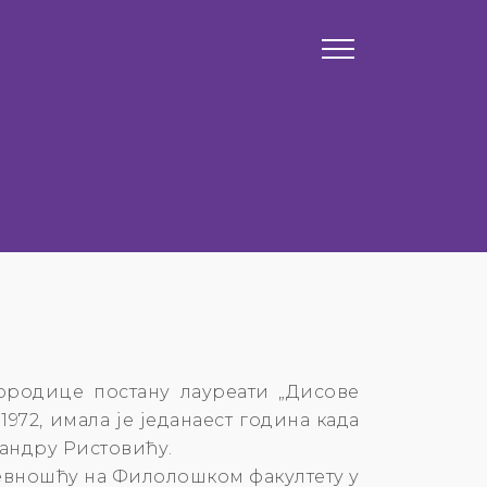
ородице постану лауреати „Дисове
1972, имала је једанаест година када
андру Ристовићу.
евношћу на Филолошком факултету у