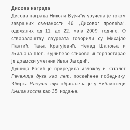
Дисова награда
Дисова награда Николи Вујчићу уручена је током
завршних свечаности 46. „Дисовог пролећа“,
одржаних од 11. до 22. маја 2009. године. О
стваралаштву лауреата говорили су Михајло
Пантић, Тања Крагујевић, Ненад Шапоња и
Љиљана Шоп. Вујчићеве стихове интерпретирао
је драмски уметник Иван Јагодић.
Душица Косић је приредила изложбу и каталог
Реченица дуга као лет
, посвећене победнику.
Збирка
Расути звук
објављена је у Библиотеци
Књига госта
као 35. издање.