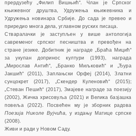
прердузећу „Филип Вишњић“. Члан је Српског
књижевног друштва, Удружења књижевника и
Удружења новинара Србије. До сада је превео и
приредио многа дела, углавном руских писаца.
Стваралачки је заступљен у више антологија
савременог српског песништва и превођен на
стране језике. Добитник је награде „Браћа Мицић“
за укупан допринос култури (1993), награда
„Мирослав Антић“, „Бранко Миљковић“ и „Ђура
Јакшић“ (2011), Заплањски Орфеј (2014), Златни
сунцокрет (2017), „Скендер Куленовић“ (2015);
„Стеван Пешић“ (2017), Змајеве награде за поезију
(2002), Жичка хрисовуља (2021) и Велика базјашка
повеља (2022). Посвећен му је зборник радова
Поезија Николе Вујчића
, у издању Матице српске
(2008).
Живи и ради у Новом Саду.