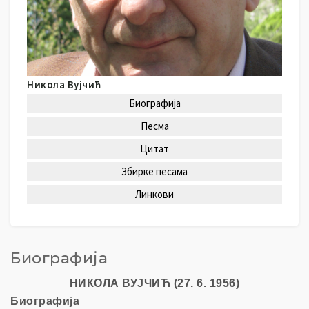
и
л
и
ц
а
Никола Вујчић
Биографија
Песма
Цитат
Збирке песама
Линкови
Биографија
НИКОЛА ВУЈЧИЋ (27. 6. 1956)
Биографија