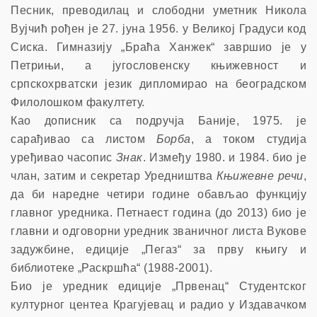
Песник, преводилац и слободни уметник Никола
Вујчић рођен је 27. јуна 1956. у Великој Градуси код
Сиска. Гимназију „Браћа Ханжек“ завршио је у
Петрињи, а југословенску књижевност и
српскохрватски језик дипломирао на београдском
Филолошком факултету.
Као дописник са подручја Баније, 1975. је
сарађивао са листом
Борба
, а током студија
уређивао часопис
Знак
. Између 1980. и 1984. био је
члан, затим и секретар Уредништва
Књижевне речи
,
да би наредне четири године обављао функцију
главног уредника. Петнаест година (до 2013) био је
главни и одговорни уредник званичног листа Вукове
задужбине, едиције „Пегаз“ за прву књигу и
библиотеке „Раскршћа“ (1988-2001).
Био је уредник едиције „Првенац“ Студентског
културног центеа Крагујевац и радио у Издавачком