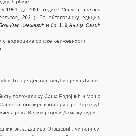
дије Србије.
од 1991. до 2020. године
Сенке и њихови
Краљево
, 2021). За абтологијску едицију
Божидар Кнежевић
и бр. 119
Аница Савић
им ствараоцима српске књижевности
.
.
вић и Ђорђе Деспић одлућио је да Дисова
бисту положили су Саша Радојчић и Маша
 Слово о поезији изговорио је Верољуб
чена је на Великој сцени Дома културе.
редник била Даница Оташевић, чинили су: