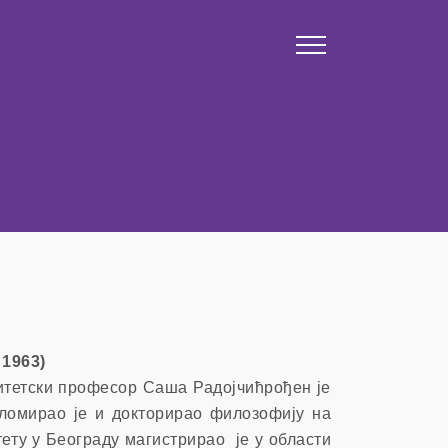
. 1963)
зитетски професор Саша Радојчићрођен је
омирао је и докторирао филозофију на
тету у Београду магистрирао
je
у области