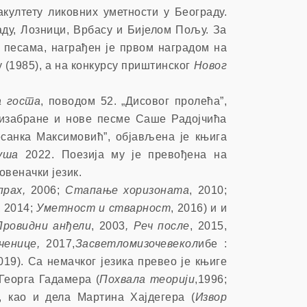
култету ликовних уметности у Београду.
аду, Лозници, Врбасу и Бијелом Пољу. За
е песама, награђен је првом наградом на
 (1985), а на конкурсу приштинског
Новог
а госта
, поводом 52. „Дисовог пролећа”,
 изабране и нове песме Саше Радојчића
санка Максимовић”, објављена је књига
уша
2022.
Поезија му је превођена на
овеначки језик.
прах,
2006;
Стапање хоризоната
, 2010;
, 2014;
Уметност и стварност
, 2016) и и
Провидни анђели
, 2003
, Реч после
, 2015,
ченице,
2017,
Засветломизочевекол
ибе :
019). Са немачког језика превео је књиге
Георга Гадамера (
Похвала теорији
,1996;
), као и дела Мартина Хајдегера (
Извор