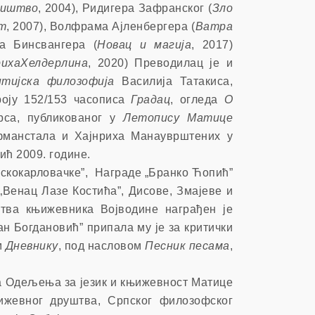
ништво
, 2004), Ридигера Зафранског (
Зло
ст
, 2007), Волфрама Ајленбергера (
Ватра
а Бинсвангера (
Новац и магија
, 2017)
ихаХелдерлина
, 2020)
Преводилац је и
нтијска филозофија
Василија Татакиса,
роју 152/153 часописа
Градац
, огледа
О
рса, публикованог у
Летопису Матице
фманстала и
Хајнри
х
а Манауврштених у
ић 2009. године.
окарловачке”, Награде „Бранко Ћопић”
„Венац Лазе Костића”, Дисове, Змајеве и
ва књижевника Војводине награђен је
н Богдановић” припала му је за критички
м
Дневнику
, под насловом
Песник песама
,
о
Одељења за језик и књижевност Матице
музеј
њижевног друштва, Српског филозофског