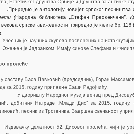
ва, Естетичког друштва Србије и Друштва за античке сту
.Приредио је антологију новијег српског песништва 
мети (
Народна библиотека „Стефан Првовенчани”
, 
 векова српске књижевности приредио је књиге бр. 118
ц
.
Учесник је научних скупова посвећених најистакнутиј
Ожењен је Јадранком
.
Имају синове Стефана и Филипа
во пролеће
у саставу Васа Павковић (председник), Горан Максимо
да за 2015. годину припадне Саши Радојчићу.
У дворишту Народног музеја венац пред Дисову
ић, добитник Награде „Млади Дис” за 2015. годину.
иновић, песник из Трстеника. Завршна свечаност уприли
Издавачку делатност 52. Дисовог пролећа, чији је у