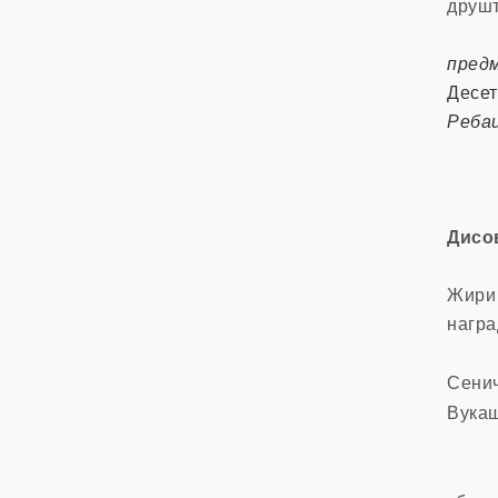
друшт
пред
Десет
Реба
Дисо
Жири 
награ
Сенич
Вукаш