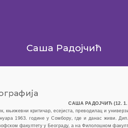
Саша Радојчић
ографија
САША РАДОЈЧИЋ
(12. 1
к, књижевни критичар, есејиста, преводилац и универ
ануара 1963. године у Сомбору
,
где и данас живи.
Дипл
офском факултету у Београду, а на Филолошком факул