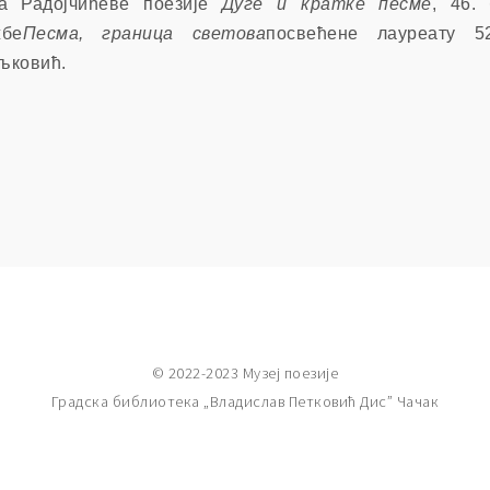
ка Радојчићеве поезије
Дуге и кратке песме
, 46.
жбе
Песма, граница светова
посвећене лауреату 5
љковић.
© 2022-2023 Музеј поезије
Градска библиотека „Владислав Петковић Дис” Чачак