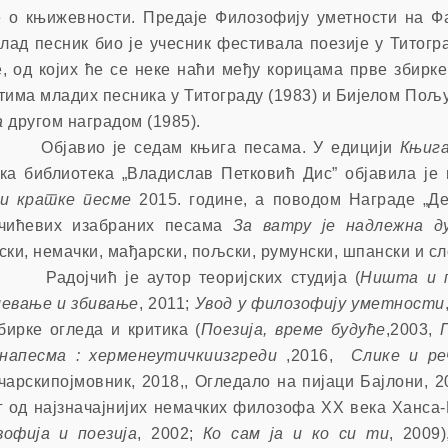
 о књижевности. Предаје Филозофију уметности на Фа
лад песник био је учесник фестивала поезије у Титогр
, од којих ће се неке наћи међу корицама прве збирк
тима младих песника у Титограду (1983) и Бијелом Пољу
а
другом наградом (1985).
авио је седам књиг
а
песама.
У едицији
Књиг
ка библиотека „Владислав Петковић Дис” објавила је
 и кратке песме
2015. године, а п
оводом Награде „Де
јчићевих изабраних песама
За ватру је надлежна д
ски, немачки, мађарски, пољски, румунски, шпански и сл
јчић је аутор теоријских студија (
Ништа и 
мевање и збивање
, 2011;
Увод у филозофију уметности
бирке огледа и критика (
Поезија, време будуће
,2003,
апесма : херменеутичкиизгреди
,2016,
Слике и ре
чарскипојмовник, 2018,,
Огледало на пијаци Бајлони, 2
г од најзначајнијих немачких филозофа
XX
века Ханса-
офија и поезија
, 2002;
Ко сам ја и ко си ти
, 2009