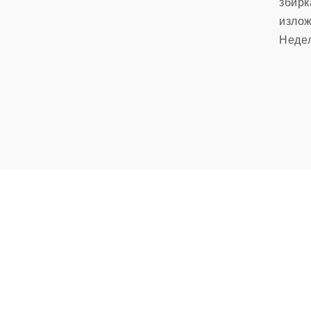
збир
изло
Неде