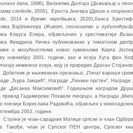
ничког дела
, 1996), Вилхелма Дилтаја (
Доживљај и пес
рама слободе
, 2005), Ернста Јингера (
Дроге и опијено
оде
, 2014 и
Време чаробњака
, 2020),
Ханса Христиф
лма Вајблингера (
Живот, песништво и лудилоФридр
това Клауса Елера, објављених у хрестоматији
Виза
ова Фридриха Ничеа публикованих у тематском двоб
вима и могућностима новог хуманизма
Карла Јаспе
е
у новембру 2001. године, као и есеја
Хуга фон Хо
огију немачког есеја
, коју је приредио Драган Стојанов
тник је књижевних признања: „Печат вароши сремск
раде „Ђура Јакшић”, Награде „Ленкин прстен”, Награде 
де „Десанка Максимовић”.
Годишњом наградом Друшт
в превод Гадамерове
Похвале теорији
, а Наград
a
„Мила
 о поезији Борислава Радовића, објављен у новосадско
ептембр
a
2002. године.
ни је члан-сарадник Матице српске и члан Одбора 
е. Такође, члан је Српског ПЕН центра, Српског к