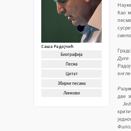
и
Науке
л
Као м
и
ц
песме
а
сусре
свет
Обј
Саша Радојчић
Градс
Биографија
Дуге
Песма
Радо
Цитат
енгле
Радо
Збирке песама
Разу
Линкови
две з
Једн
крити
једно
Филоз