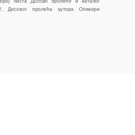
 број листа
Дисово пролеће
и каталог
2. Дисовог пролећа аутора Оливере