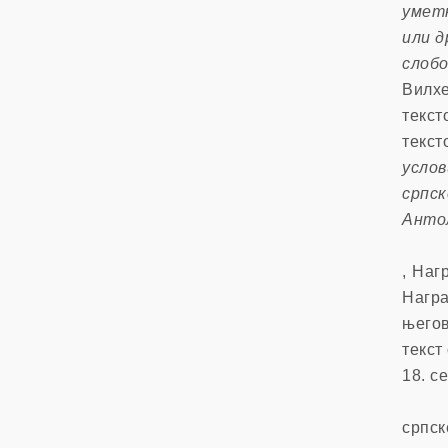
умет
или д
слоб
Вилхе
текс
текст
усло
српск
Антол
Доби
, Наг
Награ
њего
текст
18. с
Стал
српск