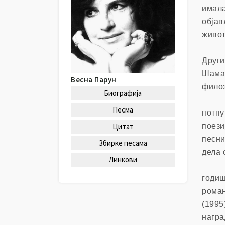
и
имала
л
објав
и
живот
ц
а
Други
Шамац
Весна Парун
филоз
Биографија
Песма
потпу
Цитат
поези
песни
Збирке песама
дела 
Линкови
годиш
роман
(1995
награ