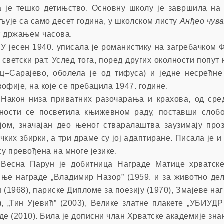
 је тешко детињство. Основну школу је завршила на 
љује са само десет година, у школском листу
Анђео чув
 држањем часова.
У јесен 1940. уписала је романистику на загребачком
 светски рат. Услед тога, поред других околности попу
–Сарајево, оболела је од тифуса) и једне несрећне
офије, на које се пребацила 1947. године.
Након низа приватних разочарања и крахова, од сре
ности се посветила књижевном раду, поставши слоб
јом, значајан део њеног стваралаштва заузимају про
чких збирки, а три драме су јој адаптиране. Писала је и
су превођена на многе језике.
Весна Парун је добитница Награде Матице хрватске 
ње награде „Владимир Назор” (1959. и за животно дело
 (1968), париске Дипломе за поезију (1970), Змајеве на
), „Тин Ујевић” (2003), Велике златне плакете „УБИУ
де (2010). Била је дописни члан Хрватске академије знан