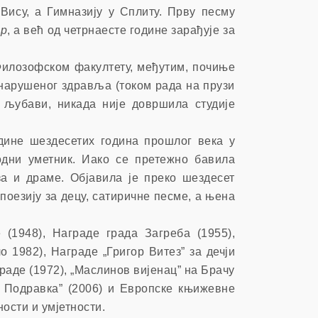
Вису, а Гимназију у Сплиту. Прву песму
ар
, а већ од четрнаесте године зарађује за
 Филозофском факултету, међутим, почиње
т нарушеног здравља (током рада на прузи
 љубави, никада није довршила студије
дине шездесетих година прошлог века у
одни уметник. Иако се претежно бавила
за и драме. Објавила је преко шездесет
 поезију за децу, сатиричне песме, а њена
(1948), Награде града Загреба (1955),
 1982), Награде „Григор Витез” за дечји
граде (1972), „Маслинов вијенац” на Брачу
ДР Подравка” (2006) и Европске књижевне
о
ости и умјетности.