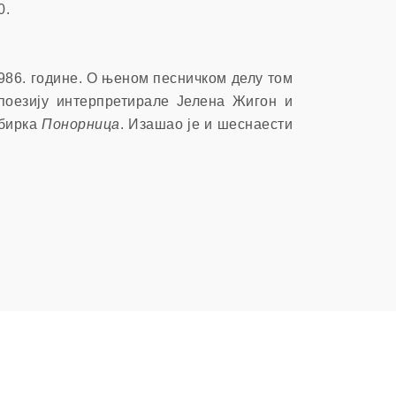
0.
музеј
986. године. О њеном песничком делу том
поезију интерпретирале Јелена Жигон и
збирка
Понорница
. Изашао је и шеснаести