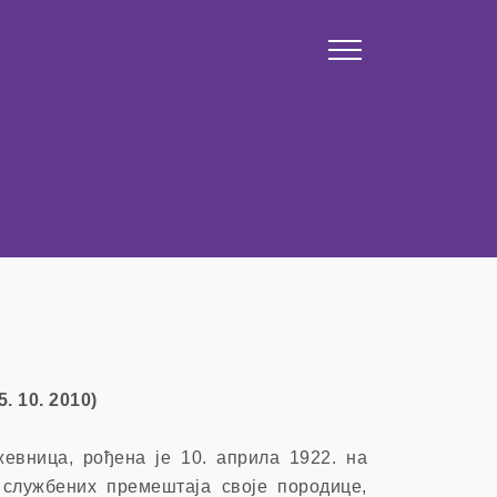
5. 10. 2010)
жевница, рођена је 10. априла 1922. на
 службених премештаја своје породице,