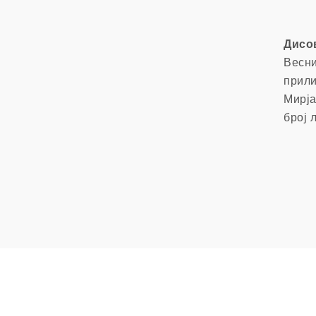
Дисо
Весни
прили
Мирја
број 