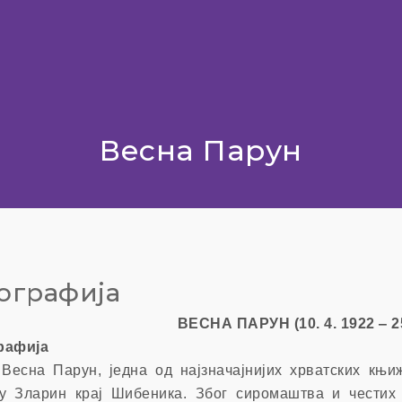
Весна Парун
ографија
ВЕСНА ПАРУН (10. 4. 1922
‒ 2
рафија
Весна Парун, једна од најзначајнијих хрватских књи
у Зларин крај Шибеника. Због сиромаштва и честих