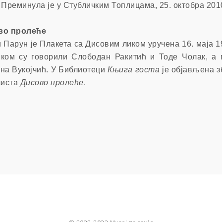
Преминула је у Стубличким Топлицама, 25. октобра 201
во пролеће
 Парун је Плакета са Дисовим ликом уручена 16. маја 1
ком су говорили Слободан Ракитић и Тоде Чолак, а 
на Вукојчић. У Библиотеци
Књига госта
је објављена 
листа
Дисово пролеће
.