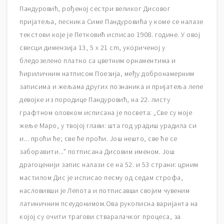
Пандуровић, рођеној сестри великог Дисовог
пријатеља, песника Симе Пандуровића у коме се налазе
текстови које је Петковић исписао 1908. године. У овој
свесци димензија 13, 5 x 21 cm, укориченој у
бледозелено платно са цветним орнаментима и
ћириличним натписом Поезија, међу добронамерним
записима и жељама других познаника и пријатеља лепе
девојке из породице Пандуровић, на 22. листу
графтном оловком исписана је посвета: „Све су моје
жеље Маро, у твојој глави: шта год урадиш урадила си
и... проћи ће; све ће проћи. Још нешто, све ће се
заборавити...” потписана Дисовим именом. Још
драгоценији запис налази се на 52. и 53 страни: црним
мастилом Дис је исписао песму од седам строфа,
насловивши је Лепота и потписавши својим чувеним
латиничним псеудонимом.Ова рукописна варијанта на
којој су очити трагови стваралачког процеса, за