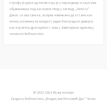
строфу је дужа од песме која је у периодици и књигама
објављивана под насловом Увод у легенду „Лепота”.
Данас се ова свеска, испрва намењена да остане као
лична успомена на младост једне београдске девојке,
као изузетна драгоценост чува у Завичајном одељењу
чачанске Библиотеке.
© 2022-2023 Музеј поезије
Градска библиотека „Владислав Петковић Дис” Чачак