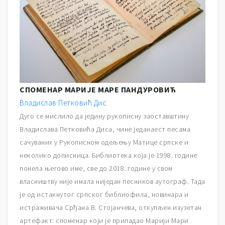
и
л
и
ц
а
СПОМЕНАР МАРИЈЕ МАРЕ ПАНДУРОВИЋ
Владислав Петковић Дис
Дуго се мислило да једину рукописну заоставштину
Владислава Петковића Диса, чине једанаест песама
сачуваних у Рукописном одељењу Матице српске и
неколико дописница. Библиотека која је 1998. године
понела његово име, све до 2018. године у свом
власништву није имала ниједан песников аутограф. Тада
је од истакнутог српског библиофила, новинара и
истраживача Срђана В. Стојанчева, откупљен изузетан
артефакт: споменар који је припадао Марији Мари