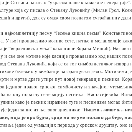
ји је Стевана називао “украсом наше књижевне генерације”.
културе која су писала о Стевану Луковићу (Милан Грол, Ксе
ешић и други), док су омаж свом познатом суграђанину дал
и најкомплетнију песму “Јесења кишна песма” Константинови
а. У њој проналазимо мотиве сете, патње и меланхолије какв
а је “верленовски мека” како пише Зорана Мишић). Његова п
 и све оне мотиве које касније проналазимо код наших позн
од Стевана Луковића који се са тог симболистичког извора на
 стихове бележио у вежбанци за француски језик. Мотивима је
мрти и мртве драге утире пут новој генерацији песника. Кор
и јединог правог српског симболисту и значајног утемељивач
ића на ону поратну генерацију песника– Настасијевића, Вин
чудним како је песник изражене туге и песимизма могао бити
је један запис из његовог дневника: “
Ништа…ништа… ништа
аки, моја је крв бујна, срце ми не уме полако да бије, м
тавља један од учмалијих периода у српском друштву, оно за