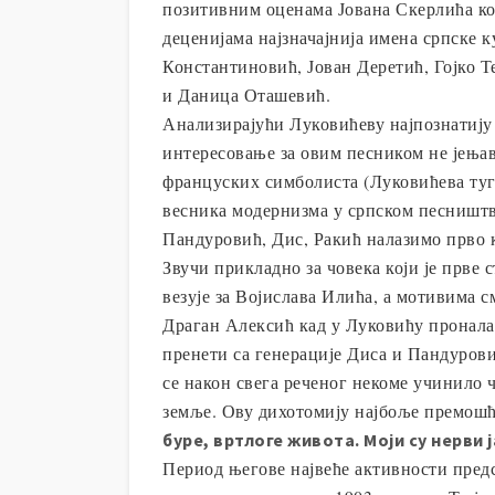
позитивним оценама Јована Скерлића ко
деценијама најзначајнија имена српске 
Константиновић, Јован Деретић, Гојко Т
и Даница Оташевић.
Анализирајући Луковићеву најпознатију 
интересовање за овим песником не јењав
француских симболиста (Луковићева туг
весника модернизма у српском песништву
Пандуровић, Дис, Ракић налазимо прво к
Звучи прикладно за човека који је прве
везује за Војислава Илића, а мотивима с
Драган Алексић кад у Луковићу проналаз
пренети са генерације Диса и Пандуров
се након свега реченог некоме учинило 
земље. Ову дихотомију најбоље премошћу
буре, вртлоге живота. Моји су нерви ј
Период његове највеће активности предс