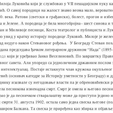
Милоја Луковића који је службовао у VII пешадијском пуку ка
ић. О самој породици на жалост знамо веома мало, вероватн
. века. Ратови (светски и грађански), болест, прогон и избе
 и Јелене. А породица је била многобројна– шест синова и 
ван и Миливоје песници, Коста театролог и публициста и Лу
увид у кратку историју породице Луковић. Милоје је желео 
рад недуго након Стевановог рођења. У Београду Стеван пох
 дана председава ђачком литерарном дружином “Нада” (1895-1
који је уређивао Јанко Веселиновић. По завршетку Правн
зда
жавног савета. Али упоредо са једноличним државним послом
и интелектуалац. Постаје истакнути члан кружока окупљеног
вић (оснивач катедре за Историју уметности у Београду) и д
ику изазвале су негодовање власти па је обреновићевски ре
ла песникова изненадна смрт. Смрт је омела и његово песни
ао је да песничком стваралаштву може да приступи једино 
н смрти 31. августа 1902. остала само једна свеска његове (п
иром Балкана. Та свеска је приређена као збирка и објавље