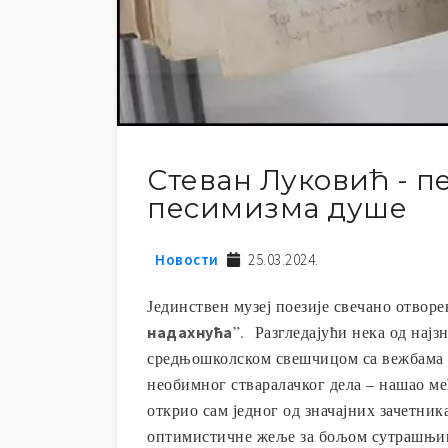
Стеван Луковић - п
песимизма душе
Новости
25.03.2024.
Јединствен музеј поезије свечано отворе
”. Разгледајући нека од нај
надахнућа
средњошколском свешчицом са вежбама из
необимног стваралачког дела – нашао ме
открио сам једног од значајних зачетни
оптимистичне жеље за бољом сутрашњи