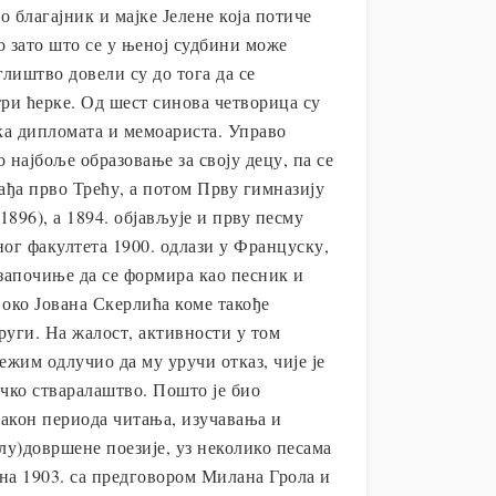
о благајник и мајке Јелене која потиче
о зато што се у њеној судбини може
глиштво довели су до тога да се
три ћерке. Од шест синова четворица су
ка дипломата и мемоариста. Управо
најбоље образовање за своју децу, па се
ађа прво Трећу, а потом Прву гимназију
896), а 1894. објављује и прву песму
ог факултета 1900. одлази у Француску,
 започиње да се формира као песник и
 око Јована Скерлића коме такође
руги. На жалост, активности у том
жим одлучио да му уручи отказ, чије је
чко стваралаштво. Пошто је био
о
након периода читања, изучавања и
музеј
олу)довршене поезије, уз неколико песама
на 1903. са предговором Милана Грола и