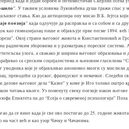
 период када и један борбен и оптимистичан Скерлић осећа у
”. У таквим условима Луковићева душа тражи спас у м
ошило
ивог стања. Као да антиципира ону мисао В.Б. Јејтса који
” када одлучује да расправља и са собом и са др
аје поезија
ок као гимназијалац пише и објављује прве песме 1894. већ 
порези”. Овој страни његовог живота и Константиновић и Гр
 на радничким зборовима и у разматрању пореског система. А
ветитељска улога, а свакако је ширина његовог образовања и
 сарађивао са српским социјалистима и њиховим гласилима “
због уводника које је објављивао анонимно многи су мислили 
ац, преводећи са руског, француског и немачког. Следећи св
и делове његовог дела “Казне” у коме је Иго толико оштро
акон читања књиге. Уз поменуту свеку поезије након његове 
офа Епиктета па до “Есеја о савременој психологији” Пола 
огао да се вине када је све ово постигао до 25. године живо
 на част већ и као узор Чачку и Чачанима.