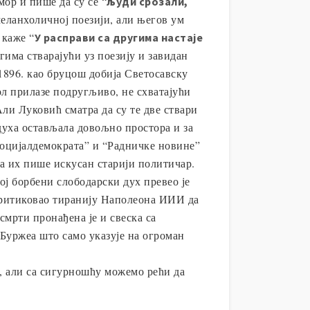
мор и пише да су се “
људи срозали,
еланхоличној поезији, али његов ум
 каже “
У расправи са другима настаје
угима стварајући уз поезију и завидан
1896. као бруцош добија Светосавску
ол прилазе подругљиво, не схватајући
ли Луковић сматра да су те две ствари
 духа остављала довољно простора и за
Социјалдемократа” и “Радничке новине”
да их пише искусан старији политичар.
ој борбени слободарски дух превео је
 критиковао тиранију Наполеона ИИИ да
смрти пронађена је и свеска са
Буржеа што само указује на огроман
та, али са сигурношћу можемо рећи да