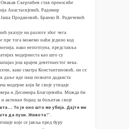
 Овакав Скерлићев став преносиће
нија Анастасијевић, Радомир
и Јаша Продановић, Бранко В. Радичевић
ћ указује на разлоге због чега
е пре тога можемо наћи једино код
оезија, иако непотпуна, представља
атијих модерниста као што су
пајао још крајем деветнаестог века.
сени, како сматра Константиновић, он се
ак даље иде наш познати дадаиста
а модерне који ће своје утицаје
авера и Десимира Благојевића. Можда би
 и активан борац за бољитак своје
… То је оно што ме убија. Дајте ми
!”.
ашта да пузи. Живота
тишје које се јавља пред буру