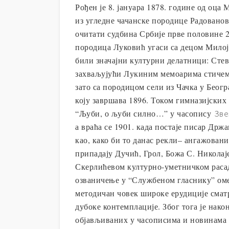
Рођен је 8. јануара 1878. године од оца 
из угледне чачанске породице Радованов
очитати судбина Србије прве половине 20
породица Луковић угаси са децом Милоја
били значајни културни делатници: Сте
захваљујући Лукиним мемоарима стичемо 
зато са породицом сели из Чачка у Беог
коју завршава 1896. Током гимназијских
“Љуби, о љуби силно…” у часопису
Зве
а враћа се 1901. када постаје писар Др
као, како би то данас рекли– ангажован
припадају Дучић, Грол, Божа С. Николаје
Скерлићевом културно-уметничком расадн
озваничење у “Службеном гласнику” оме
методичан човек широке ерудиције сматр
дубоке контемплације. Због тога је нако
објављиваних у часописима и новинама ш