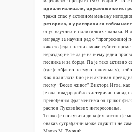
мартовског преврата 1903. године. То је
идеали излизали, одушевљење истр
тражи спас у активном мењању неподношљ
реторика, а у расправи са собом наст
опус научних и политичких чланака. И д
награду за научни рад о “прогресивној 
како то један песник може губити време
нераздвојне те да је на њему једна прос
песника и за борца. Па је тако активно
(где је објавио песму о првом мају), а 
Као полиглота био је и активан преводил
песму “Весео живот” Виктора Игоа, као 
је овај владар добио хистеричан напад н
превођеним фрагментима од грчког филоз
распон Луковићевих интересовања.
Тешко је наслутити до којих висина је м
овакав суграђанин може служити не само
Марко М. Ћурчић