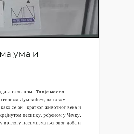
ма ума и
адата слоганом “
Твоје место
д Стеваном Луковићем, његовом
 како се он– кратког животног века и
крајнутом песнику, рођеном у Чачку,
 у вртлогу песимизма његовог доба и