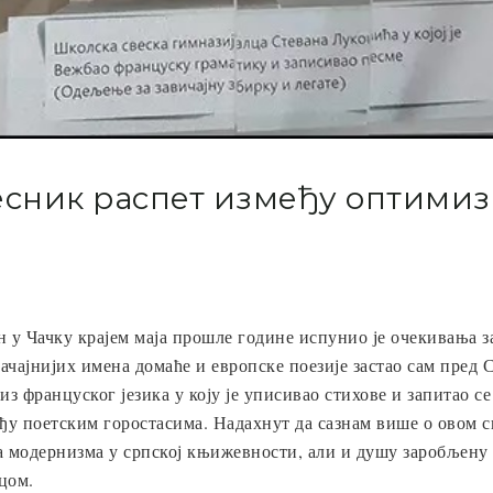
есник распет између оптимиз
н у Чачку крајем маја прошле године испунио је очекивања з
значајнијих имена домаће и европске поезије застао сам пре
 француског језика у коју је уписивао стихове и запитао се
ђу поетским горостасима. Надахнут да сазнам више о овом с
ка модернизма у српској књижевности, али и душу заробљену
цом.